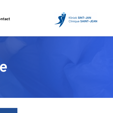
ntact
e