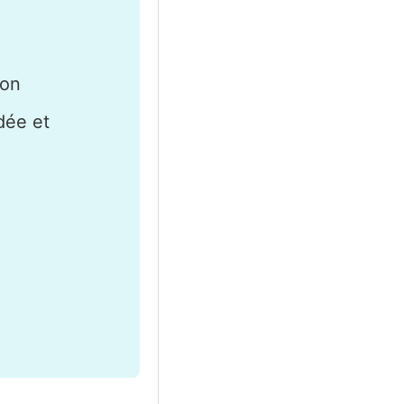
ion
dée et