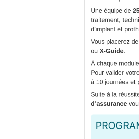
Une équipe de
2
traitement, techn
d’implant et prot
Vous placerez des
ou
X-Guide
.
À chaque module,
Pour valider vot
à 10 journées et 
Suite à la réussi
d’assurance
vous
PROGRA