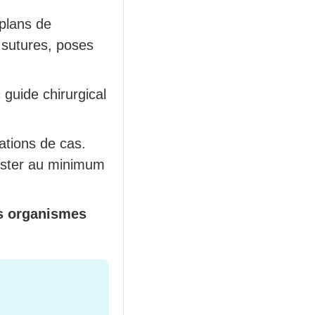
 plans de
 sutures, poses
 guide chirurgical
tions de cas.
sister au minimum
es organismes