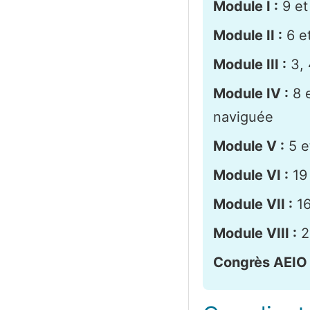
Module I :
9 et
Module II :
6 et
Module III :
3, 
Module IV :
8 e
naviguée
Module V :
5 et
Module VI :
19 
Module VII :
16
Module VIII :
2
Congrès AEIO 